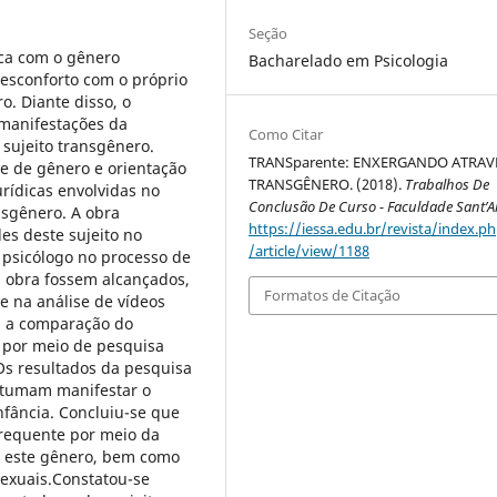
Seção
ica com o gênero
Bacharelado em Psicologia
esconforto com o próprio
o. Diante disso, o
 manifestações da
Como Citar
 sujeito transgênero.
TRANSparente: ENXERGANDO ATRAV
e de gênero e orientação
TRANSGÊNERO. (2018).
Trabalhos De
rídicas envolvidas no
Conclusão De Curso - Faculdade Sant’
nsgênero. A obra
https://iessa.edu.br/revista/index.ph
es deste sujeito no
/article/view/1188
 psicólogo no processo de
a obra fossem alcançados,
Formatos de Citação
e na análise de vídeos
ta a comparação do
por meio de pesquisa
 Os resultados da pesquisa
stumam manifestar o
nfância. Concluiu-se que
frequente por meio da
a este gênero, bem como
sexuais.Constatou-se