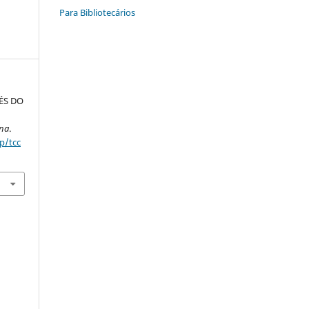
Para Bibliotecários
ÉS DO
Ana
.
p/tcc