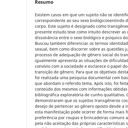
Resumo
Existem casos em que um sujeito não se identif
correspondente ao seu sexo biológicosentindo d
corpo. Este sujeito é designado como transgêner
presente estudo teve como intuito descrever as
dissonância entre o sexo biológico e psíquico do
Buscou também diferenciar os termos identidad
sexual, bem como discorrer sobre as questões ju
processo de adequação de gênero social do tra
igualmente apresenta as situações de dificuldad
convívio com a sociedade e esclarece o papel do
transição de gênero. Para que os objetivos dest
foi realizada uma pesquisa documental com bas
que abordam o referido tema. Após isto, foi fei
conteúdo dos mesmos com informações obtidas 
bibliográfica exploratória de cunho qualitativo.
demonstraram que os sujeitos transgêneros co
desejo de pertencer ao gênero oposto desde a i
esta manifestação pode ocorrer de forma mais 
preferência por roupas e brincadeiras comuns 
pela não aceitação das próprias características 