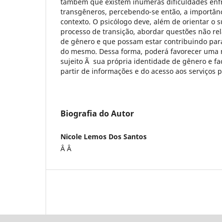
também que existem inúmeras dificuldades enfr
transgêneros, percebendo-se então, a importânc
contexto. O psicólogo deve, além de orientar o s
processo de transição, abordar questões não re
de gênero e que possam estar contribuindo para
do mesmo. Dessa forma, poderá favorecer uma 
sujeito Ã sua própria identidade de gênero e fa
partir de informações e do acesso aos serviços 
Biografia do Autor
Nicole Lemos Dos Santos
Â Â