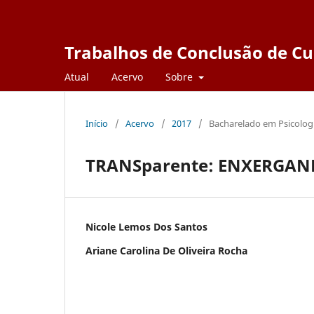
Trabalhos de Conclusão de Cu
Atual
Acervo
Sobre
Início
/
Acervo
/
2017
/
Bacharelado em Psicolog
TRANSparente: ENXERGAN
Nicole Lemos Dos Santos
Ariane Carolina De Oliveira Rocha