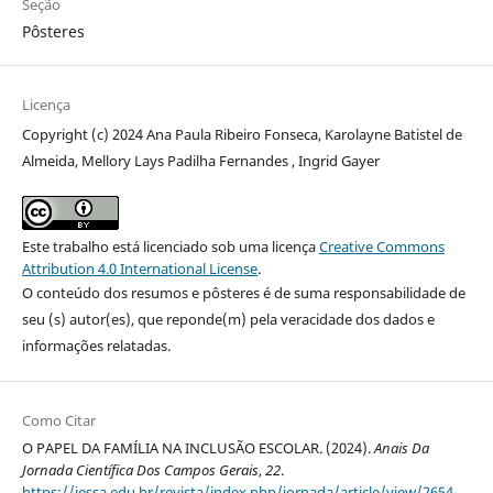
Seção
Pôsteres
Licença
Copyright (c) 2024 Ana Paula Ribeiro Fonseca, Karolayne Batistel de
Almeida, Mellory Lays Padilha Fernandes , Ingrid Gayer
Este trabalho está licenciado sob uma licença
Creative Commons
Attribution 4.0 International License
.
O conteúdo dos resumos e pôsteres é de suma responsabilidade de
seu (s) autor(es), que reponde(m) pela veracidade dos dados e
informações relatadas.
Como Citar
O PAPEL DA FAMÍLIA NA INCLUSÃO ESCOLAR. (2024).
Anais Da
Jornada Científica Dos Campos Gerais
,
22
.
https://iessa.edu.br/revista/index.php/jornada/article/view/2654