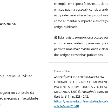
exemplo, em repositórios instituciona
em sua página pessoal), considerand
isso pode gerar alterações produtiva
como aumentar o impacto e as citaçõ
ácio de Sá
artigo publicado.
d) Esta revista proporciona acesso pú
a todo o seu conteúdo, uma vez que 
permite uma maior visibilidade e alca
dos artigos e resenhas publicados.
Como Citar
a intensiva. 2Âª ed.
ASSISTÊNCIA DE ENFERMAGEM NA
UNIDADE DE URGENCIA E EMERGENC
PACIENTES SUBMETIDOS À VENTILA
MECÂNICA. (2024).
Faculdade Sant’An
magem no controle da
Revista
,
8
(1), p. 228 - 242.
ão mecânica. Faculdade
https://iessa.edu.br/revista/index.ph
6.
article/view/1648