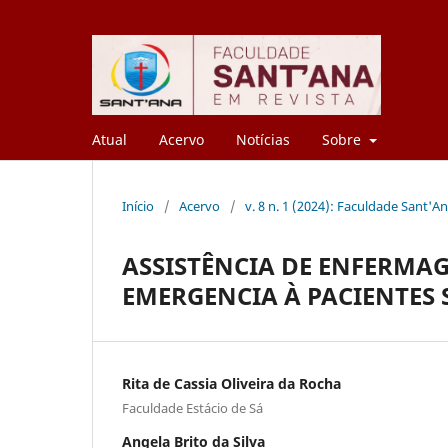
Atual
Acervo
Notícias
Sobre
Início
/
Acervo
/
v. 8 n. 1 (2024): Faculdade Sant'A
ASSISTÊNCIA DE ENFERMA
EMERGENCIA À PACIENTES
Rita de Cassia Oliveira da Rocha
Faculdade Estácio de Sá
Angela Brito da Silva