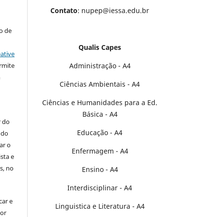
Contato
: nupep@iessa.edu.br
to de
Qualis Capes
ative
Administração - A4
rmite
m
Ciências Ambientais - A4
Ciências e Humanidades para a Ed.
Básica - A4
r do
Educação - A4
 do
ar o
Enfermagem - A4
sta e
s, no
Ensino - A4
Interdisciplinar - A4
car e
Linguistica e Literatura - A4
por