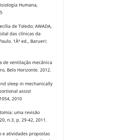
isiologia Humana,
55
cília de Toledo; AWADA,
ital das clínicas da
ulo. 1Âª ed., Barueri:
a de ventilação mecânica
ro, Belo Horizonte. 2012.
 and sleep in mechanically
ortional assist
-1054, 2010
tomia: uma revisão
20, n.3, p. 29-42, 2011.
o e atividades propostas