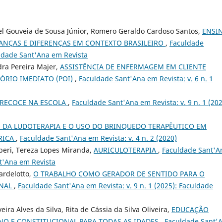
l Gouveia de Sousa Júnior, Romero Geraldo Cardoso Santos,
ENSI
ANÇAS E DIFERENÇAS EM CONTEXTO BRASILEIRO
,
Faculdade
uldade Sant'Ana em Revista
dra Pereira Majer,
ASSISTÊNCIA DE ENFERMAGEM EM CLIENTE
ÓRIO IMEDIATO (POI)
,
Faculdade Sant'Ana em Revista: v. 6 n. 1
PRECOCE NA ESCOLA
,
Faculdade Sant'Ana em Revista: v. 9 n. 1 (202
S DA LUDOTERAPIA E O USO DO BRINQUEDO TERAPÊUTICO EM
TRICA
,
Faculdade Sant'Ana em Revista: v. 4 n. 2 (2020)
rberi, Tereza Lopes Miranda,
AURICULOTERAPIA
,
Faculdade Sant'A
nt'Ana em Revista
ardelotto,
O TRABALHO COMO GERADOR DE SENTIDO PARA O
ONAL
,
Faculdade Sant'Ana em Revista: v. 9 n. 1 (2025): Faculdade
veira Alves da Silva, Rita de Cássia da Silva Oliveira,
EDUCAÇÃO
O E CONSTITUCIONAL PARA TODAS AS IDADES
,
Faculdade Sant'