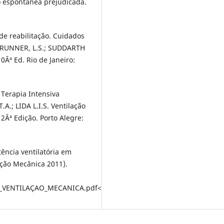
o espontânea prejudicada.
 de reabilitação. Cuidados
: BRUNNER, L.S.; SUDDARTH
Âª Ed. Rio de Janeiro:
Terapia Intensiva
.A.; LIDA L.I.S. Ventilação
Âª Edição. Porto Alegre:
ncia ventilatória em
ação Mecânica 2011).
ZB_VENTILAÇAO_MECANICA.pdf<