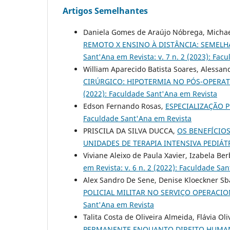
Artigos Semelhantes
Daniela Gomes de Araújo Nóbrega, Michae
REMOTO X ENSINO À DISTÂNCIA: SEMELH
Sant'Ana em Revista: v. 7 n. 2 (2023): Fac
William Aparecido Batista Soares, Alessan
CIRÚRGICO: HIPOTERMIA NO PÓS-OPERAT
(2022): Faculdade Sant'Ana em Revista
Edson Fernando Rosas,
ESPECIALIZAÇÃO 
Faculdade Sant'Ana em Revista
PRISCILA DA SILVA DUCCA,
OS BENEFÍCIO
UNIDADES DE TERAPIA INTENSIVA PEDIÁ
Viviane Aleixo de Paula Xavier, Izabela Be
em Revista: v. 6 n. 2 (2022): Faculdade Sa
Alex Sandro De Sene, Denise Kloeckner Sb
POLICIAL MILITAR NO SERVIÇO OPERACI
Sant'Ana em Revista
Talita Costa de Oliveira Almeida, Flávia Oli
PERMANENTE ENQUANTO DIREITO HUMAN