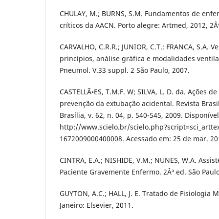
CHULAY, M.; BURNS, S.M. Fundamentos de enf
críticos da AACN. Porto alegre: Artmed, 2012, 2Â
CARVALHO, C.R.R.; JUNIOR, C.T.; FRANCA, S.A. Ve
princípios, análise gráfica e modalidades ventilam
Pneumol. V.33 suppl. 2 São Paulo, 2007.
CASTELLÃ•ES, T.M.F. W; SILVA, L. D. da. Ações 
prevenção da extubação acidental. Revista Bras
Brasília, v. 62, n. 04, p. 540-545, 2009. Disponíve
http://www.scielo.br/scielo.php?script=sci_artt
1672009000400008. Acessado em: 25 de mar. 20
CINTRA, E.A.; NISHIDE, V.M.; NUNES, W.A. Assi
Paciente Gravemente Enfermo. 2Âª ed. São Paulo
GUYTON, A.C.; HALL, J. E. Tratado de Fisiologia M
Janeiro: Elsevier, 2011.