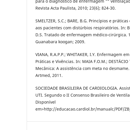
para o diagnóstico de enfermagem "“ ventilaçã
Revista Acta Paulista, 2010; 23(6); 824-30.
SMELTZER, S.C.; BARE, B.G. Princípios e práticas
aos pacientes com distúrbios respiratórios. In
D.S. Tratado de enfermagem médico-cirúrgica. 10
Guanabara koogan; 2009.
VIANA, R.A.P.P.; WHITAKER, I.Y. Enfermagem em 
Práticas e Vivências. In: MAIA F.O.M.; DESTÁCIO T
Mecânica: A assistência com meta no desmame. 2
Artmed, 2011.
SOCIEDADE BRASILEIRA DE CARDIOLOGIA. Assistê
UTI. Segundo o II Consenso Brasileiro de Ventil
Disponível
em>http://educacao.cardiol.br/manualc/PDF/