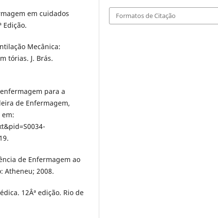
ermagem em cuidados
Formatos de Citação
ª Edição.
ntilação Mecânica:
 tórias. J. Brás.
de enfermagem para a
ileira de Enfermagem,
l em:
ext&pid=S0034-
19.
stência de Enfermagem ao
: Atheneu; 2008.
édica. 12Âª edição. Rio de