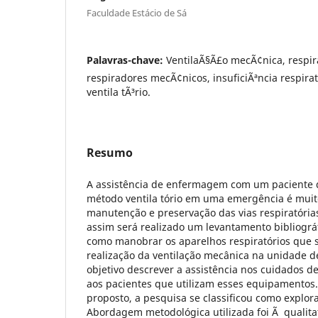
Faculdade Estácio de Sá
Palavras-chave:
VentilaÃ§Ã£o mecÃ¢nica, respira
respiradores mecÃ¢nicos, insuficiÃªncia respirat
ventila tÃ³rio.
Resumo
A assistência de enfermagem com um paciente 
método ventila tório em uma emergência é muito
manutenção e preservação das vias respiratória
assim será realizado um levantamento bibliogr
como manobrar os aparelhos respiratórios que s
realização da ventilação mecânica na unidade 
objetivo descrever a assistência nos cuidados 
aos pacientes que utilizam esses equipamentos.
proposto, a pesquisa se classificou como explorat
Abordagem metodológica utilizada foi Ã qualitat