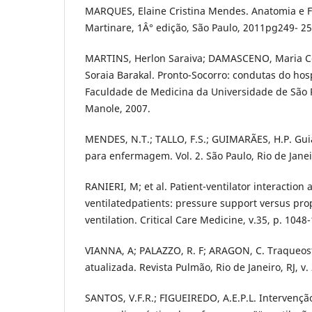
MARQUES, Elaine Cristina Mendes. Anatomia e F
Martinare, 1Â° edição, São Paulo, 2011pg249- 2
MARTINS, Herlon Saraiva; DAMASCENO, Maria Ce
Soraia Barakal. Pronto-Socorro: condutas do hosp
Faculdade de Medicina da Universidade de São Pa
Manole, 2007.
MENDES, N.T.; TALLO, F.S.; GUIMARÃES, H.P. Gui
para enfermagem. Vol. 2. São Paulo, Rio de Janei
RANIERI, M; et al. Patient-ventilator interaction
ventilatedpatients: pressure support versus prop
ventilation. Critical Care Medicine, v.35, p. 1048
VIANNA, A; PALAZZO, R. F; ARAGON, C. Traqueos
atualizada. Revista Pulmão, Rio de Janeiro, RJ, v. 
SANTOS, V.F.R.; FIGUEIREDO, A.E.P.L. Intervençã