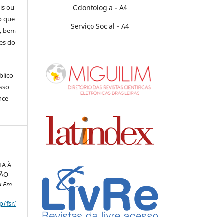
Odontologia - A4
is ou
o que
Serviço Social - A4
s, bem
es do
blico
isso
nce
IA À
ÇÃO
a Em
p/fsr/