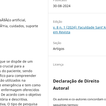
30-08-2024
Ã§Ã£o artificial,
Edição
Ã³ria, cuidados, suporte
v. 8 n. 1 (2024): Faculdade Sant'
em Revista
Seção
Artigos
que se dispõe de um
Licença
 crucial para a
s do paciente, sendo
áfico para compreender
ão utilizados na
Declaração de Direito
de emergência e tem como
Autoral
de enfermagem oferecidos
 De acordo com o objetivo
ória e descritiva.
Os autores e co-autores concordam 
iva, O tipo de pesquisa
seguintes termos: