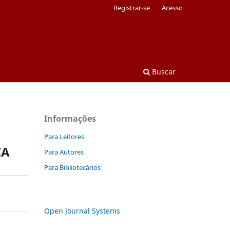
Registrar-se
Acesso
Buscar
Informações
Para Leitores
CA
Para Autores
Para Bibliotecários
Open Journal Systems