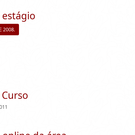
estágio
E 2008.
 Curso
2011