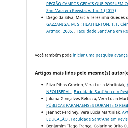
REGIÃO CAMPOS GERAIS QUE POSSUEM C
Sant'Ana em Revista: v. 1 n. 1 (2017)
Diego da Silva, Márcia Terezinha Guedes 
GAZZANIGA, M. S.; HEATHERTON, T. F. Ciên
Artmed, 2005.
,
Faculdade Sant'Ana em Revi
Você também pode
iniciar uma pesquisa avança
Artigos mais lidos pelo mesmo(s) autor(e
Eliza Ribas Gracino, Vera Lucia Martiniak,
NEOLIBERAL
,
Faculdade Sant'Ana em Revist
Juliana Gonçalves Beluzzo, Vera Lúcia Mar
PÚBLICAS PARANAENSES DURANTE O REG
Jeannot Perciney, Vera Lúcia Martiniak,
AP
EDUCAÇÃO
,
Faculdade Sant'Ana em Revist
Benjamim Tiago França, Colarinho Brito Cu