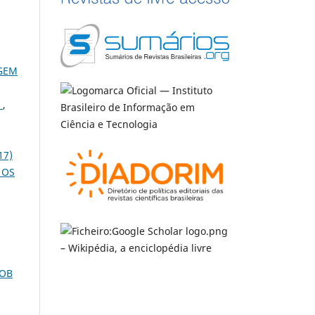
AGEM
O
,
17)
 OS
SOB