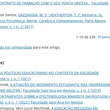
ONTRATO DE TRABALHO COM O SESI PONTA GROSSA.
,
Faculdade
dos Santos,
GAZZANIGA, M. S.; HEATHERTON, T. F. Memória. In.
cia Psicológica: Mente, Cérebro e Comportamento. Porto Alegre:
sta: v. 1 n. 2 (2017)
1-10 de 239
Próxim
da por similaridade
para este artigo.
s)
AS POLÍTICAS EDUCACIONAIS NO CONTEXTO DA SOCIEDADE
a: v. 1 n. 1 (2017)
tiniak,
A ATUAÇÃO DO MOVIMENTO ESTUDANTIL NAS UNIVERSIDA
IME MILITAR
,
Faculdade Sant'Ana em Revista: v. 3 n. 2 (2019)
ONTAMENTOS SOBRE A EPISTEMOLOGIA MARXISTA NA PESQUISA 
a: v. 6 n. 1 (2022): Faculdade Sant'Ana em Revista
chupica, Vera Lucia Martiniak,
A EDUCAÇÃO INCLUSIVA EM