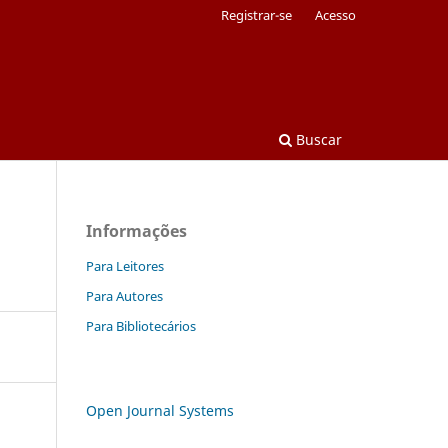
Registrar-se
Acesso
Buscar
Informações
Para Leitores
Para Autores
Para Bibliotecários
Open Journal Systems