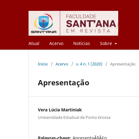
Atual
Acervo
Notícias
Sobre
Início
/
Acervo
/
v. 4 n. 1 (2020)
/
Apresentação
Apresentação
Vera Lúcia Martiniak
Universidade Estadual de Ponta Grossa
Palavras-chave:
ApresentaÃ§Ã£o