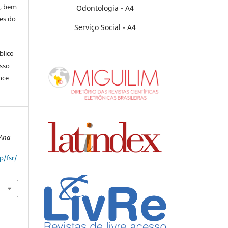
s, bem
Odontologia - A4
es do
Serviço Social - A4
blico
isso
nce
’Ana
p/fsr/