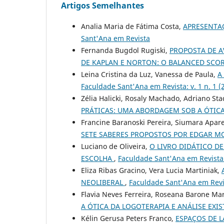
Artigos Semelhantes
Analia Maria de Fátima Costa,
APRESENT
Sant'Ana em Revista
Fernanda Bugdol Rugiski,
PROPOSTA DE A
DE KAPLAN E NORTON: O BALANCED SC
Leina Cristina da Luz, Vanessa de Paula,
A
Faculdade Sant'Ana em Revista: v. 1 n. 1 (
Zélia Halicki, Rosaly Machado, Adriano Sta
PRÁTICAS: UMA ABORDAGEM SOB A ÓTIC
Francine Baranoski Pereira, Siumara Apar
SETE SABERES PROPOSTOS POR EDGAR 
Luciano de Oliveira,
O LIVRO DIDÁTICO D
ESCOLHA
,
Faculdade Sant'Ana em Revista: 
Eliza Ribas Gracino, Vera Lucia Martiniak,
NEOLIBERAL
,
Faculdade Sant'Ana em Revist
Flavia Neves Ferreira, Roseana Barone Ma
A ÓTICA DA LOGOTERAPIA E ANÁLISE EXI
Kélin Gerusa Peters Franco,
ESPAÇOS DE L