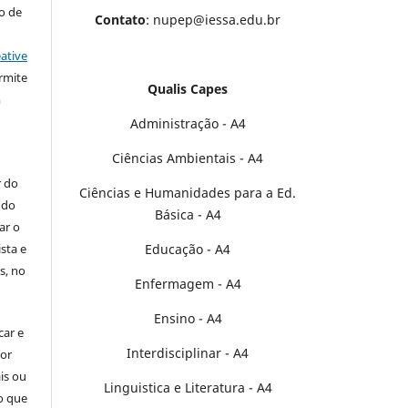
to de
Contato
: nupep@iessa.edu.br
ative
rmite
Qualis Capes
m
Administração - A4
Ciências Ambientais - A4
r do
Ciências e Humanidades para a Ed.
 do
Básica - A4
ar o
Educação - A4
sta e
s, no
Enfermagem - A4
Ensino - A4
car e
Interdisciplinar - A4
por
is ou
Linguistica e Literatura - A4
o que