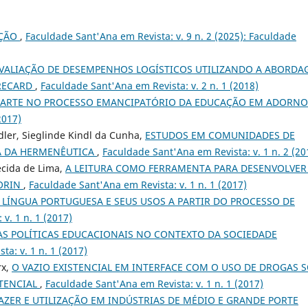
AÇÃO
,
Faculdade Sant'Ana em Revista: v. 9 n. 2 (2025): Faculdade
VALIAÇÃO DE DESEMPENHOS LOGÍSTICOS UTILIZANDO A ABORD
ORECARD
,
Faculdade Sant'Ana em Revista: v. 2 n. 1 (2018)
 ARTE NO PROCESSO EMANCIPATÓRIO DA EDUCAÇÃO EM ADORN
2017)
dler, Sieglinde Kindl da Cunha,
ESTUDOS EM COMUNIDADES DE
A DA HERMENÊUTICA
,
Faculdade Sant'Ana em Revista: v. 1 n. 2 (20
ecida de Lima,
A LEITURA COMO FERRAMENTA PARA DESENVOLVER
MORIN
,
Faculdade Sant'Ana em Revista: v. 1 n. 1 (2017)
E LÍNGUA PORTUGUESA E SEUS USOS A PARTIR DO PROCESSO DE
v. 1 n. 1 (2017)
AS POLÍTICAS EDUCACIONAIS NO CONTEXTO DA SOCIEDADE
a: v. 1 n. 1 (2017)
rx,
O VAZIO EXISTENCIAL EM INTERFACE COM O USO DE DROGAS 
STENCIAL
,
Faculdade Sant'Ana em Revista: v. 1 n. 1 (2017)
AZER E UTILIZAÇÃO EM INDÚSTRIAS DE MÉDIO E GRANDE PORTE