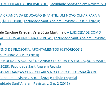
COMO PILAR DA DIVERSIDADE
,
Faculdade Sant'Ana em Revista: v. 
,
A CRIANÇA DA EDUCAÇÃO INFANTIL: UM NOVO OLHAR PARA A
IÇÃO DE 1988
,
Faculdade Sant'Ana em Revista: v. 7 n. 1 (2023):
e Caroline Krieger, Vera Lúcia Martiniak,
A LUDICIDADE COMO
DADES DOS ALUNOS NA ESCRITA:
,
Faculdade Sant'Ana em Revista: 
a
SINO DE FILOSOFIA: APONTAMENTOS HISTÓRICOS E
Revista: v. 2 n. 2 (2018)
DEMOCRACIA SOCIAL” DE ANÍSIO TEIXEIRA E A EDUCAÇÃO BRASILE
 (2025): Faculdade Sant'Ana em Revista
,
AS MUDANÇAS CURRICULARES NO CURSO DE FORMAÇÃO DE
Ana em Revista: v. 5 n. 1 (2021): Edição Especial
uldade Sant'Ana em Revista: v. 3 n. 2 (2019)